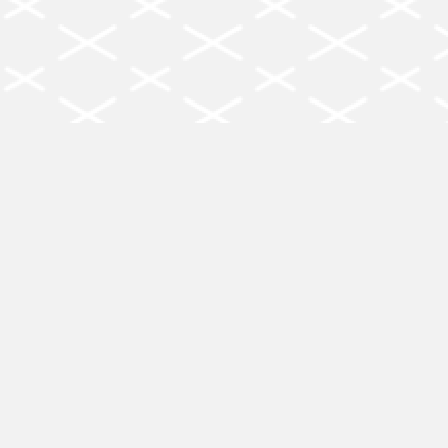
株式会社ワキタCSS技術開発
プライバシーポリシー
品質方針
情報セキュリティ基本方針